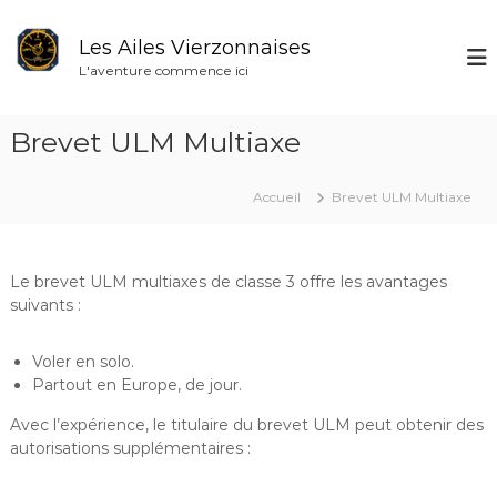
A
l
Les Ailes Vierzonnaises
l
L'aventure commence ici
e
r
a
Brevet ULM Multiaxe
u
c
o
Accueil
Brevet ULM Multiaxe
n
t
e
Le brevet ULM multiaxes de classe 3 offre les avantages
n
suivants :
u
Voler en solo.
Partout en Europe, de jour.
Avec l’expérience, le titulaire du brevet ULM peut obtenir des
autorisations supplémentaires :