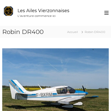
A
l
Les Ailes Vierzonnaises
l
L'aventure commence ici
e
r
a
Robin DR400
Accueil
Robin DR400
u
c
o
n
t
e
n
u