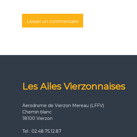
i
c
l
e
Les Ailes Vierzonnaises
Aerodrome de Vierzon Mereau (LFFV)
Chemin blanc
18100 Vierzon
Tel : 02.48.75.12.87