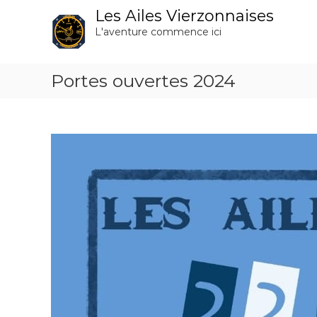
A
Les Ailes Vierzonnaises
l
L'aventure commence ici
l
e
r
Portes ouvertes 2024
a
u
c
o
n
t
e
n
u