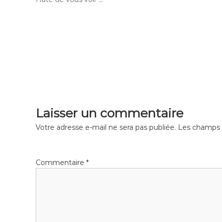
N
a
v
Laisser un commentaire
i
Votre adresse e-mail ne sera pas publiée.
Les champs o
g
Commentaire
*
a
t
i