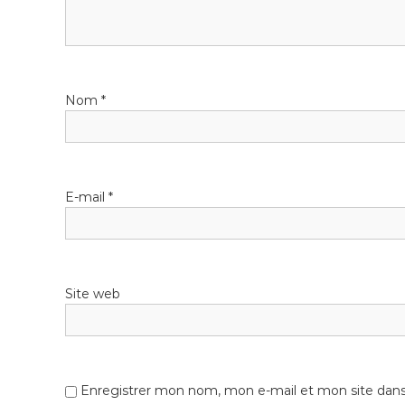
o
n
Nom
*
d
e
l
E-mail
*
’
a
Site web
r
t
Enregistrer mon nom, mon e-mail et mon site dan